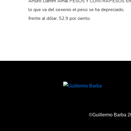
Arturo Damm Arnal PESOS Y CONTRAPESOS En
lo que va del sexenio el peso se ha depreciado,
frente al dólar, 52.9 por ciento.
©Guillermo Barba 2