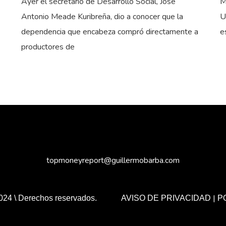
Ayer el secretario de Desarrollo Social, José
M
Antonio Meade Kuribreña, dio a conocer que la
U
dependencia que encabeza compró directamente a
e
productores de
topmoneyreport@guillermobarba.com
|
024 \ Derechos reservados.
AVISO DE PRIVACIDAD
P