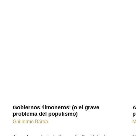
Gobiernos ‘limoneros’ (o el grave
A
problema del populismo)
p
Guillermo Barba
M