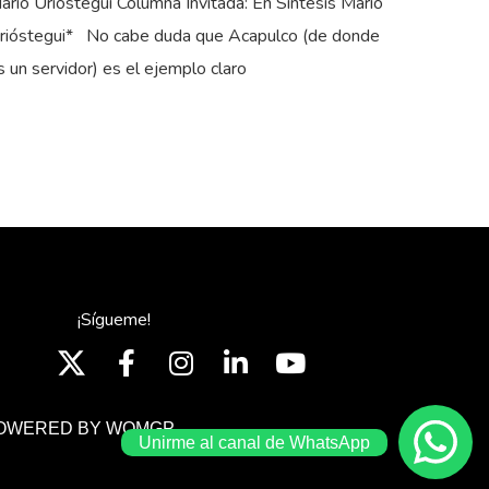
ario Urióstegui Columna Invitada: En Síntesis Mario
rióstegui* No cabe duda que Acapulco (de donde
s un servidor) es el ejemplo claro
¡Sígueme!
OWERED BY WOMGP
Unirme al canal de WhatsApp