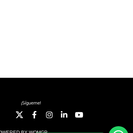
¡Sígueme!
OWERED BY WOMGP