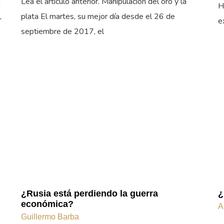
a
Lea el artículo anterior. Manipulación del oro y la
H
,
plata El martes, su mejor día desde el 26 de
e
septiembre de 2017, el
¿Rusia está perdiendo la guerra
¿
económica?
A
Guillermo Barba