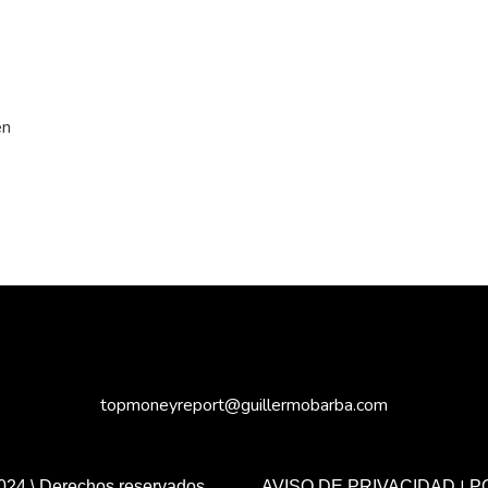
en
topmoneyreport@guillermobarba.com
|
024 \ Derechos reservados.
AVISO DE PRIVACIDAD
P