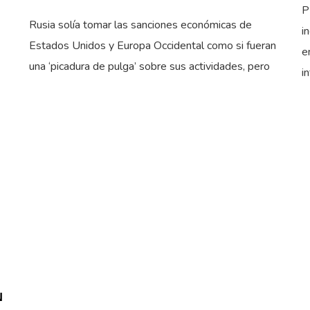
P
Rusia solía tomar las sanciones económicas de
i
Estados Unidos y Europa Occidental como si fueran
e
una ‘picadura de pulga’ sobre sus actividades, pero
i
N